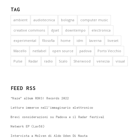
TAG
ambient
audiotecnica
bologna
computer music
creative commons
djset
downtempo
electronica
experimental
filosofia
home
idm
laverna
liveset
Macello
netlabel
open source
padova
Porto Vecchio
Pulse
Radar
radio
Scalo
Sherwood
venezia
visual
FEED RSS
“Haze” album ROHS! Records 2022
Letture immerse nell’immaginario elettronico
Brevi considerazioni su Padova e il Radar festival
Network EP (Lav58)
Intervista a Molven di Aldo Uden Di Nauta