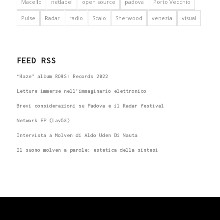
Macello
netlabel
open source
padova
Porto Vecchio
Pulse
Radar
radio
Scalo
Sherwood
venezia
visual
FEED RSS
“Haze” album ROHS! Records 2022
Letture immerse nell’immaginario elettronico
Brevi considerazioni su Padova e il Radar festival
Network EP (Lav58)
Intervista a Molven di Aldo Uden Di Nauta
Il suono molven a parole: estetica della sintesi