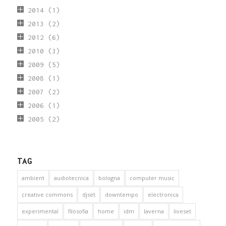
2014
(1)
2013
(2)
2012
(6)
2010
(3)
2009
(5)
2008
(1)
2007
(2)
2006
(1)
2005
(2)
TAG
ambient
audiotecnica
bologna
computer music
creative commons
djset
downtempo
electronica
experimental
filosofia
home
idm
laverna
liveset