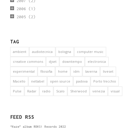
2007
(2)
2006
(1)
2005
(2)
TAG
ambient
audiotecnica
bologna
computer music
creative commons
djset
downtempo
electronica
experimental
filosofia
home
idm
laverna
liveset
Macello
netlabel
open source
padova
Porto Vecchio
Pulse
Radar
radio
Scalo
Sherwood
venezia
visual
FEED RSS
“Haze” album ROHS! Records 2022