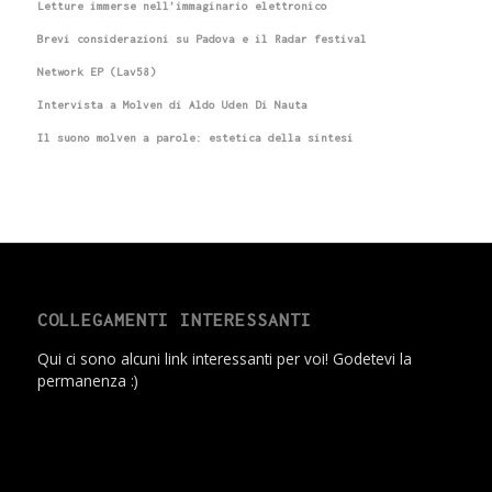
Letture immerse nell’immaginario elettronico
Brevi considerazioni su Padova e il Radar festival
Network EP (Lav58)
Intervista a Molven di Aldo Uden Di Nauta
Il suono molven a parole: estetica della sintesi
COLLEGAMENTI INTERESSANTI
Qui ci sono alcuni link interessanti per voi! Godetevi la
permanenza :)