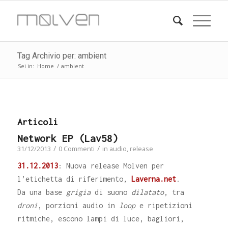
Tag Archivio per: ambient
Sei in:
Home
/
ambient
Articoli
Network EP (Lav58)
/
/
31/12/2013
0 Commenti
in
audio
,
release
31.12.2013
: Nuova release Molven per
l’etichetta di riferimento,
Laverna.net
.
Da una base
grigia
di suono
dilatato
, tra
droni
, porzioni audio in
loop
e ripetizioni
ritmiche, escono lampi di luce, bagliori,