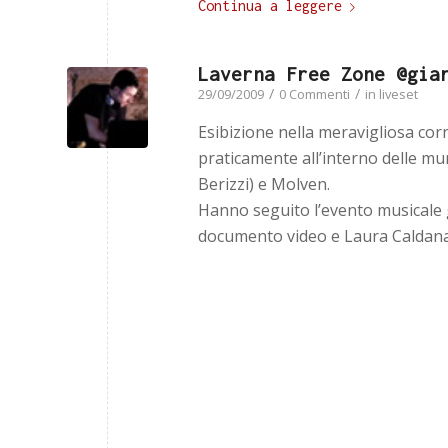
Continua a leggere
Laverna Free Zone @gia
/
/
29/09/2009
0 Commenti
in
liveset
Esibizione nella meravigliosa corn
praticamente all’interno delle mur
Berizzi) e Molven.
Hanno seguito l’evento musicale g
documento video e Laura Caldana 