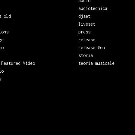
audio
audiotecnica
s_old
djset
liveset
ions
press
ge
release
mo
release @en
storia
 Featured Video
teoria musicale
io
s