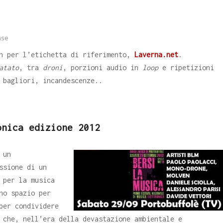
ase
en per l’etichetta di riferimento,
Laverna.net
.
atato
, tra
droni
, porzioni audio in
loop
e ripetizioni
 bagliori, incandescenze..
onica edizione 2012
 un
ssione di un
 per la musica
no spazio per
per condividere
 che, nell’era della devastazione ambientale e