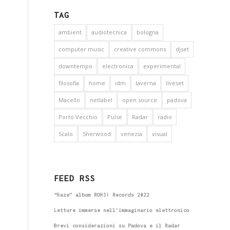
TAG
ambient
audiotecnica
bologna
computer music
creative commons
djset
downtempo
electronica
experimental
filosofia
home
idm
laverna
liveset
Macello
netlabel
open source
padova
Porto Vecchio
Pulse
Radar
radio
Scalo
Sherwood
venezia
visual
FEED RSS
“Haze” album ROHS! Records 2022
Letture immerse nell’immaginario elettronico
Brevi considerazioni su Padova e il Radar