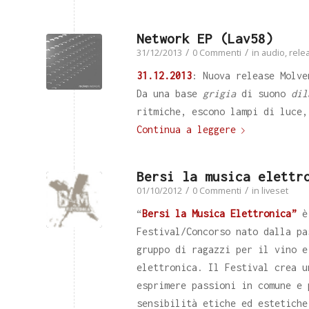
Network EP (Lav58)
/
/
31/12/2013
0 Commenti
in
audio
,
rele
31.12.2013
: Nuova release Molv
Da una base
grigia
di suono
dil
ritmiche, escono lampi di luce,
Continua a leggere
Bersi la musica elettr
/
/
01/10/2012
0 Commenti
in
liveset
“
Bersi la Musica Elettronica”
è
Festival/Concorso nato dalla pa
gruppo di ragazzi per il vino e
elettronica. Il Festival crea u
esprimere passioni in comune e 
sensibilità etiche ed estetiche