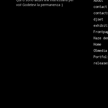
About
voi! Godetevi la permanenza :)
contact
contact
djset
exhibit
Frontpa
Haze de
Home
OSmedia
Portfol
release