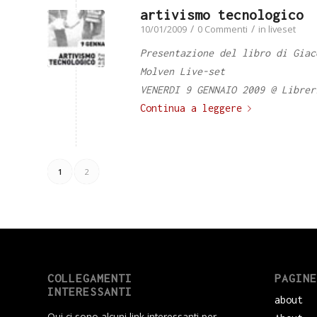
artivismo tecnologico
/
/
10/01/2009
0 Commenti
in
liveset
Presentazione del libro di Giac
Molven Live-set
VENERDI 9 GENNAIO 2009
@ Librer
Continua a leggere
1
2
COLLEGAMENTI
PAGINE
INTERESSANTI
about
Qui ci sono alcuni link interessanti per