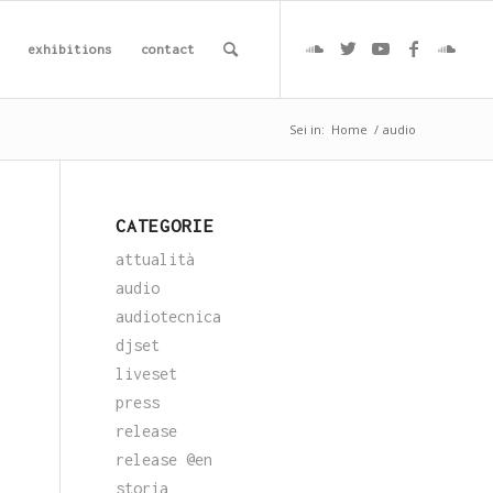
exhibitions
contact
Sei in:
Home
/
audio
CATEGORIE
attualità
audio
audiotecnica
djset
liveset
press
release
release @en
storia