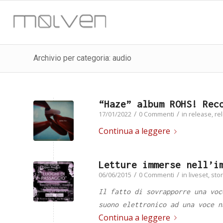
Archivio per categoria: audio
“Haze” album ROHS! Rec
/
/
17/01/2022
0 Commenti
in
release
,
re
Continua a leggere
Letture immerse nell’i
/
/
06/06/2015
0 Commenti
in
liveset
,
stor
Il fatto di sovrapporre una voc
suono elettronico ad una voce n
Continua a leggere