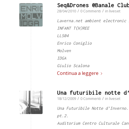
Seq&Drones @Banale Clu
/
/
28/04/2010
0 Commenti
in
liveset
Laverna.net ambient electronic 
INFANT T(H)REE
LLS04
Enrico Coniglio
Molven
IDGA
Giulio Scalona
Continua a leggere
Una futuribile notte d
/
/
18/12/2009
0 Commenti
in
liveset
Una Futuribile Notte d’Inverno.
pt.2.
Auditorium Centro Culturale Can