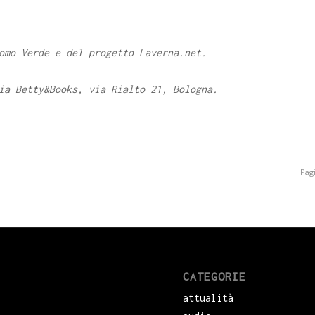
omo Verde e del progetto Laverna.net.
ia Betty&Books, via Rialto 21, Bologna.
Pagi
CATEGORIE
attualità