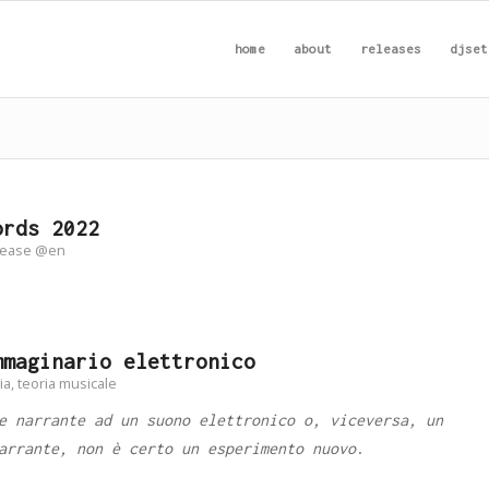
home
about
releases
djset
ords 2022
lease @en
mmaginario elettronico
ia
,
teoria musicale
e narrante ad un suono elettronico o, viceversa, un
arrante, non è certo un esperimento nuovo
.