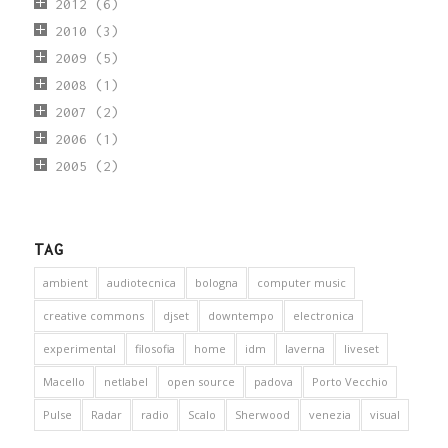
2012
(6)
2010
(3)
2009
(5)
2008
(1)
2007
(2)
2006
(1)
2005
(2)
TAG
ambient
audiotecnica
bologna
computer music
creative commons
djset
downtempo
electronica
experimental
filosofia
home
idm
laverna
liveset
Macello
netlabel
open source
padova
Porto Vecchio
Pulse
Radar
radio
Scalo
Sherwood
venezia
visual