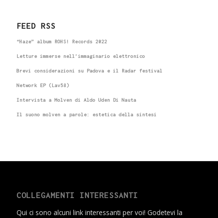
FEED RSS
“Haze” album ROHS! Records 2022
Letture immerse nell’immaginario elettronico
Brevi considerazioni su Padova e il Radar festival
Network EP (Lav58)
Intervista a Molven di Aldo Uden Di Nauta
Il suono molven a parole: estetica della sintesi
COLLEGAMENTI INTERESSANTI
Qui ci sono alcuni link interessanti per voi! Godetevi la