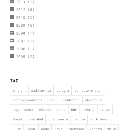
2013
(2)
2012
(6)
2010
(3)
2009
(5)
2008
(1)
2007
(2)
2006
(1)
2005
(2)
TAG
ambient
audiotecnica
bologna
computer music
creative commons
djset
downtempo
electronica
experimental
filosofia
home
idm
laverna
liveset
Macello
netlabel
open source
padova
Porto Vecchio
Pulse
Radar
radio
Scalo
Sherwood
venezia
visual