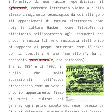
informativo di non facile reperibilità: il
Cyberpunk
, corrente letteraria vicina a quello
stesso immaginario tecnologico da cui attingono
gli appassionati di musica elettronica come
noi; la cultura Hacker, come filosofia di
riferimento nell’approccio agli strumenti per
produrre musica (il vero musicista elettronico
si rapporta ai propri strumenti come l’Hacker
con il computer: è uno “smanettone”, ha un
approccio
sperimentale
, non ortodosso).
Tra il 1994 e il 1997, in
quello che molti
appassionati dell’epoca
ricorderanno come un vero e
proprio appuntamento fisso
di tutti i cultori del
genere, ogni primo sabato del mese, presso La
Riva di Valrovina, vicino a Bassano del Grappa,