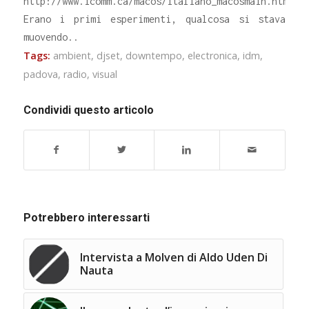
http://www.icomm.ca/macos/italiano_macosmain.html).
Erano i primi esperimenti, qualcosa si stava
muovendo..
Tags:
ambient
,
djset
,
downtempo
,
electronica
,
idm
,
padova
,
radio
,
visual
Condividi questo articolo
Potrebbero interessarti
Intervista a Molven di Aldo Uden Di
Nauta