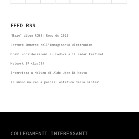
FEED RSS
“Haze” album ROHS! Records 2022
Letture immerse nell’immaginario elettronico
Brevi considerazioni su Padova e il Radar festival
Network EP (Lav58)
Intervista a Molven di Aldo Uden Di Nauta
Il suono molven a parole: estetica della sintesi
COLLEGAMENTI INTERESSANTI