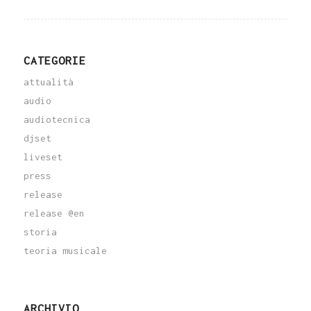
CATEGORIE
attualità
audio
audiotecnica
djset
liveset
press
release
release @en
storia
teoria musicale
ARCHIVIO