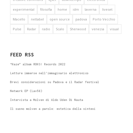
experimental
filosofia
home
idm
laverna
liveset
Macello
netlabel
open source
padova
Porto Vecchio
Pulse
Radar
radio
Scalo
Sherwood
venezia
visual
FEED RSS
“Haze” album ROHS! Records 2022
Letture immerse nell’immaginario elettronico
Brevi considerazioni su Padova e il Radar festival
Network EP (Lav58)
Intervista a Molven di Aldo Uden Di Nauta
Il suono molven a parole: estetica della sintesi